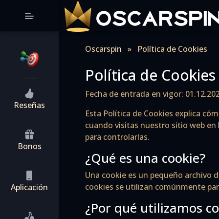
Oscarspin
»
Política de Cookies
Política de Cookies
Fecha de entrada en vigor: 01.12.20
Reseñas
Esta Política de Cookies explica cóm
cuando visitas nuestro sitio web en
para controlarlas.
Bonos
¿Qué es una cookie?
Una cookie es un pequeño archivo de
cookies se utilizan comúnmente para
Aplicación
¿Por qué utilizamos co