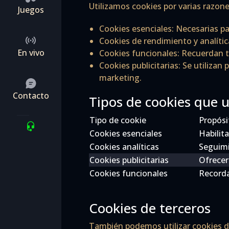
Utilizamos cookies por varias razone
Juegos
Cookies esenciales
: Necesarias p
Cookies de rendimiento y analític
En vivo
Cookies funcionales
: Recuerdan t
Cookies publicitarias
: Se utiliza
marketing.
Contacto
Tipos de cookies que u
Tipo de cookie
Propósi
Cookies esenciales
Habilita
Cookies analíticas
Seguimi
Cookies publicitarias
Ofrecer
Cookies funcionales
Recorda
Cookies de terceros
También podemos utilizar cookies d