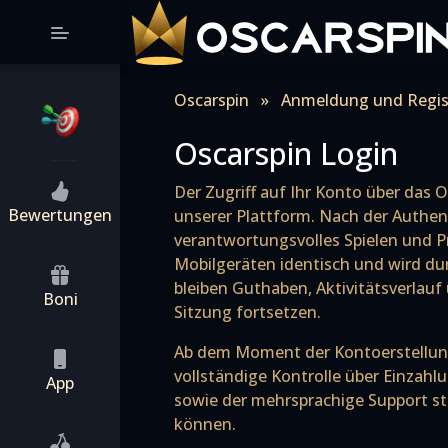
Oscarspin
»
Anmeldung und Regis
Oscarspin Login
Der Zugriff auf Ihr Konto über das 
Bewertungen
unserer Plattform. Nach der Authenti
verantwortungsvolles Spielen und P
Mobilgeräten identisch und wird dur
bleiben Guthaben, Aktivitätsverlau
Boni
Sitzung fortsetzen.
Ab dem Moment der Kontoerstellung 
vollständige Kontrolle über Einzah
App
sowie der mehrsprachige Support s
können.