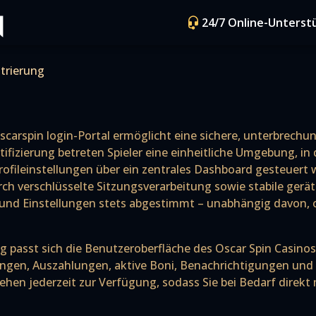
24/7 Online-Unterst
trierung
Oscarspin login-Portal ermöglicht eine sichere, unterbrech
fizierung betreten Spieler eine einheitliche Umgebung, in 
rofileinstellungen über ein zentrales Dashboard gesteuert 
ch verschlüsselte Sitzungsverarbeitung sowie stabile gerä
f und Einstellungen stets abgestimmt – unabhängig davon,
passt sich die Benutzeroberfläche des Oscar Spin Casinos
lungen, Auszahlungen, aktive Boni, Benachrichtigungen und
tehen jederzeit zur Verfügung, sodass Sie bei Bedarf dir