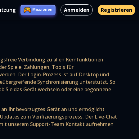
ützung
Anmelden
Registrieren
Missionen
ungsfreie Verbindung zu allen Kernfunktionen
der Spiele, Zahlungen, Tools für
werden. Der Login-Prozess ist auf Desktop und
teübergreifende Synchronisierung unterstützt. So
 ob Sie das Gerät wechseln oder eine begonnene
 an Ihr bevorzugtes Gerät an und ermöglicht
 Updates zum Verifizierungsprozess. Der Live-Chat
ekt mit unserem Support-Team Kontakt aufnehmen